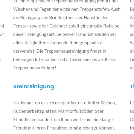
Zu einer optimalen Treppenhausreinigung gehört das
Ei
Wischen und Fegen der einzelnen Treppenstufen. Auch
Be
die Reinigung des Briefkastens, der Haustür, der
Ar
nd
Fenster sowie der Geländer spielt eine große Rolle bei
hi
wir
dieser Reinigungsart. Selbstverständlich werden bei
u
allen Tätigkeiten schonende Reinigungsmittel
Sa
verwendet. Die Treppenhausreinigung findet in
ei
s
beliebigen Intervallen statt. Testen Sie uns als Ihren
Ge
Treppenhausreiniger!
al
Steinreinigung
T
Irrelevant, ob es sich um gepflasterte Außenflächen,
Ei
Küchenarbeitsplatten, Marmorfußböden oder
sc
Steinfliesen handelt, um Ihnen weiterhin eine lange
O
Freude mit Ihren Produkten ermöglichen zu können,
Ir