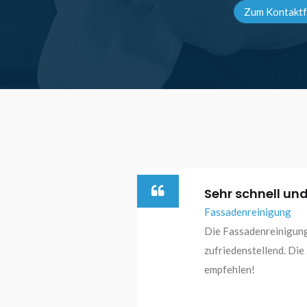
Zum Kontaktf
Sehr schnell un
Sehr gute Arbeit
Glasreinigung
Fassadenreinigung
Winterdienst
Die Fassadenreinigung 
Die ausgeführten Täti
zufriedenstellend. Die
perfekt erledigt. Das 
empfehlen!