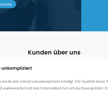
ormular
Kunden über uns
d unkompliziert
wurde sehr schnell und unkompliziert erledigt. Die Qualität dieser 
gkeiten im Winterdienst haben uns sehr überzeugt. Die Arbeiten wu
 Zusammenarbeit mit dem Unternehmen hat sich durchaus gelohnt. Der
Unternehmen ist für den Winterdienst nur zu empfehlen.