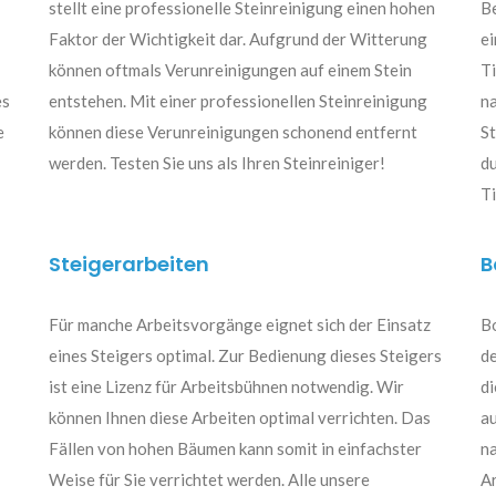
stellt eine professionelle Steinreinigung einen hohen
B
Faktor der Wichtigkeit dar. Aufgrund der Witterung
ei
können oftmals Verunreinigungen auf einem Stein
Ti
es
entstehen. Mit einer professionellen Steinreinigung
na
e
können diese Verunreinigungen schonend entfernt
S
werden. Testen Sie uns als Ihren Steinreiniger!
du
T
Steigerarbeiten
B
Für manche Arbeitsvorgänge eignet sich der Einsatz
B
eines Steigers optimal. Zur Bedienung dieses Steigers
de
ist eine Lizenz für Arbeitsbühnen notwendig. Wir
di
können Ihnen diese Arbeiten optimal verrichten. Das
a
Fällen von hohen Bäumen kann somit in einfachster
na
Weise für Sie verrichtet werden. Alle unsere
A