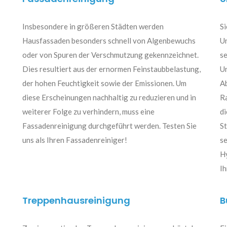
Insbesondere in größeren Städten werden
Si
Hausfassaden besonders schnell von Algenbewuchs
Un
oder von Spuren der Verschmutzung gekennzeichnet.
se
Dies resultiert aus der ernormen Feinstaubbelastung,
Un
der hohen Feuchtigkeit sowie der Emissionen. Um
Ab
diese Erscheinungen nachhaltig zu reduzieren und in
Ra
weiterer Folge zu verhindern, muss eine
d
Fassadenreinigung durchgeführt werden. Testen Sie
S
uns als Ihren Fassadenreiniger!
se
Hy
Ih
Treppenhausreinigung
B