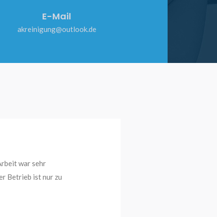
E-Mail
akreinigung@outlook.de
Arbeit war sehr
rden gewissenhaft und
 Betrieb ist nur zu