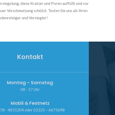
rsiegelung, diese Kratzer und Poren auffüllt und vor
uer Verschmutzung schützt. Testen Sie uns als Ihren
denreiniger und Versiegler!
Kontakt
Montag - Samstag
08 - 17 Uhr
Mobil & Festnetz
78 - 4051204 oder 02325 – 6675698